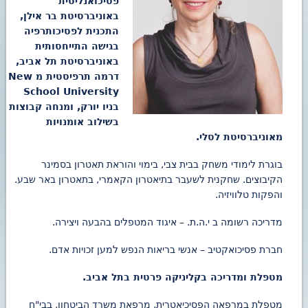
פסיכואנליטית
באוניברסיטת בר אילן,
התכנית לפסיכותרפיה
בגישה התייחסותית
באוניברסיטת תל אביב,
דרמה תרפיסטית מ New
School University
בניו יורק, ומנחה קבוצות
בשילוב אומנויות
מאוניברסיטת לסלי.
בוגרת לימודי משחק בבית צבי, בימוי והוראת תאטרון בסמינר
הקיבוצים. שחקנית לשעבר בתיאטרון הקאמרי, בתאטרון באר שבע.
והפקות טלוויזיה.
מדריכה רשומה ב י.ה.ת. – איגוד המטפלים בהבעה ויצירה.
חברת פסיכואקטיב – אנשי בריאות הנפש למען זכויות אדם.
מטפלת ומדריכה בקליניקה פרטית בתל אביב.
מטפלת במרפאה הפסיכיאטרית, מרפאת משרד הביטחון, בבי"ח