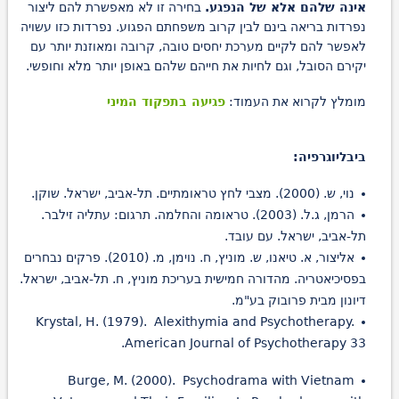
אינה שלהם אלא של הנפגע.
בחירה זו לא מאפשרת להם ליצור
נפרדות בריאה בינם לבין קרוב משפחתם הפגוע. נפרדות כזו עשויה
לאפשר להם לקיים מערכת יחסים טובה, קרובה ומאוזנת יותר עם
יקירם הסובל, וגם לחיות את חייהם שלהם באופן יותר מלא וחופשי.
מומלץ לקרוא את העמוד:
פגיעה בתפקוד המיני
ביבליוגרפיה:
נוי, ש. (2000). מצבי לחץ טראומתיים. תל-אביב, ישראל. שוקן.
הרמן, ג.ל. (2003). טראומה והחלמה. תרגום: עתליה זילבר.
תל-אביב, ישראל. עם עובד.
אליצור, א. טיאנו, ש. מוניץ, ח. נוימן, מ. (2010). פרקים נבחרים
בפסיכיאטריה. מהדורה חמישית בעריכת מוניץ, ח. תל-אביב, ישראל.
דיונון מבית פרובוק בע"מ.
Krystal, H. (1979). Alexithymia and Psychotherapy.
American Journal of Psychotherapy 33.
Burge, M. (2000). Psychodrama with Vietnam