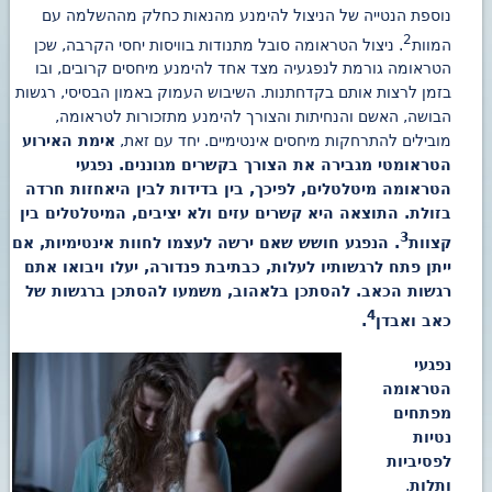
נוספת הנטייה של הניצול להימנע מהנאות כחלק מההשלמה עם
2
המוות
. ניצול הטראומה סובל מתנודות בוויסות יחסי הקרבה, שכן
הטראומה גורמת לנפגעיה מצד אחד להימנע מיחסים קרובים, ובו
בזמן לרצות אותם בקדחתנות. השיבוש העמוק באמון הבסיסי, רגשות
הבושה, האשם והנחיתות והצורך להימנע מתזכורות לטראומה,
מובילים להתרחקות מיחסים אינטימיים. יחד עם זאת,
אימת האירוע
הטראומטי מגבירה את הצורך בקשרים מגוננים. נפגעי
הטראומה מיטלטלים, לפיכך, בין בדידות לבין היאחזות חרדה
בזולת. התוצאה היא קשרים עזים ולא יציבים, המיטלטלים בין
3
קצוות
. הנפגע חושש שאם ירשה לעצמו לחוות אינטימיות, אם
ייתן פתח לרגשותיו לעלות, כבתיבת פנדורה, יעלו ויבואו אתם
רגשות הכאב. להסתכן בלאהוב, משמעו להסתכן ברגשות של
4
כאב ואבדן
.
נפגעי
הטראומה
מפתחים
נטיות
לפסיביות
ותלות
.