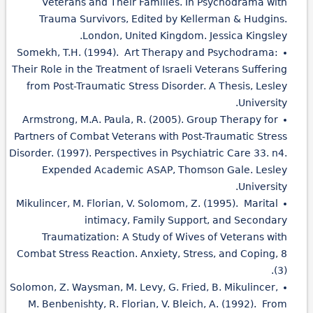
Veterans and Their Families. In Psychodrama with
Trauma Survivors, Edited by Kellerman & Hudgins.
London, United Kingdom. Jessica Kingsley.
Somekh, T.H. (1994). Art Therapy and Psychodrama:
Their Role in the Treatment of Israeli Veterans Suffering
from Post-Traumatic Stress Disorder. A Thesis, Lesley
University.
Armstrong, M.A. Paula, R. (2005). Group Therapy for
Partners of Combat Veterans with Post-Traumatic Stress
Disorder. (1997). Perspectives in Psychiatric Care 33. n4.
Expended Academic ASAP, Thomson Gale. Lesley
University.
Mikulincer, M. Florian, V. Solomom, Z. (1995). Marital
intimacy, Family Support, and Secondary
Traumatization: A Study of Wives of Veterans with
Combat Stress Reaction. Anxiety, Stress, and Coping, 8
(3).
Solomon, Z. Waysman, M. Levy, G. Fried, B. Mikulincer,
M. Benbenishty, R. Florian, V. Bleich, A. (1992). From