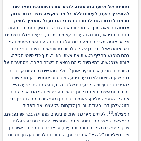
נטייתם של פגועי הטראומה לדכא את רגשותיהם ומצד שני
להתפרץ בזעם
,
לעיתים ללא כל פרובוקציה מצד בנות זוגם,
גורמת לבנות הזוג להתרכז בצרכי הנפגע ולהתאמץ לספק
אותם.
כתוצאה מכך הן מזניחות את צרכיהן. במשך הזמן בנות הזוג
מפתחות דיכאון, חרדה והערכה עצמית נמוכה, ובעצם מגלות סימנים
של טראומה משנית. המעורבות של בנות הזוג עם הסימפטומים של
הטראומה אצל בני זוגן עלולה להיות טראומטית במיוחד במקרים
בהם הנפגע מחליף בטעות את אשתו באויב, תוך כדי סיוטי הלילה.
קורה שנפגעים, בהאמינם כי הם נמצאים בשדה הקרב, מסתערים על
9
נשותיהם, מכים, או חונקים אותן
. חלק מהנשים מרגישות קורבנות
בכך שהן נשואות לאדם עם פגיעה פוסט טראומטית. הן מתקשות
להפריד בין בעיותיהן לבעיותיו של בן הזוג, בעיקר כשהפגיעה היא
כרונית, ומאשימות את בני זוגן בבעיות הנישואים שלהם, או לוקחות
את כל האשמה עליהן. פעמים רבות הן משמשות כמתווכות בין בני
הזוג שלהן לבין העולם, וכן הן לוקחות על עצמן את תפקיד
10
המצילות
. לעיתים מערכת היחסים ביניהם מתחילה בכך שהנפגעים,
הנמצאים במצב חרד וחסר אונים, מחפשים להם בנות זוג בעלות
צורך לשמש כמצילות, פותרות בעיות, או אחיות רחמניות. כאשר הן
אינן מצליחות "להציל" את בני זוגן, הן הופכות להיות בעצמן חסרות