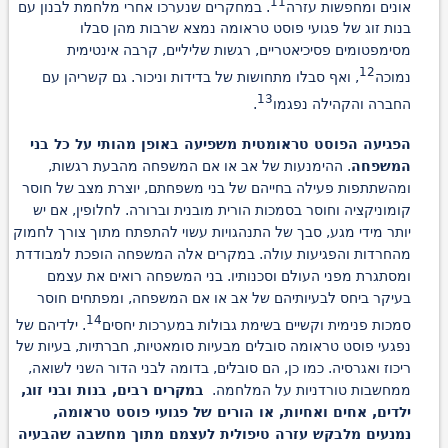
11
אונים ומחפשות עזרה
. במחקרים שנערכו אחרי מלחמת לבנון עם
בנות זוג של פגועי פוסט טראומה נמצא שרבות מהן סבלו
מסימפטומים פסיכיאטריים, רגשות שליליים, קרבה אינטימית
12
נמוכה
, ואף סבלו מתחושות של בדידות וניכור. גם קשריהן עם
13
החברה והקהילה נפגמו
.
הפגיעה הפוסט טראומטית משפיעה באופן מהותי על כל בני
המשפחה
. ההימנעות של אב או אם המשפחה מהבעת רגשות,
ומהשתתפות פעילה בחייהם של בני משפחתם, יוצרת מצב של חוסר
קומוניקציה וחוסר בסמכות הורית מובנית וברורה. לחלופין, אם יש
יותר מידי מגע, סבך של התנהגויות עשוי להתפתח מתוך צורך לחמוק
מהחרדות והפגיעות עולה. במקרים אלה המשפחה הופכת למבודדת
ומסתגרת מפני העולם וסכנותיו. בני המשפחה רואים את עצמם
בעיקר ביחס לבעיותיהם של אב או אם המשפחה, ומפתחים חוסר
14
סמכות פנימית וקשיים בשימת גבולות במערכות יחסים
. ילדיהם של
נפגעי פוסט טראומה סובלים מבעיות סומאטיות, חברתיות, בעיות של
ריכוז ואגרסיה. כמו כן, הם סובלים, בדומה לבני הדור השני לשואה,
ממחשבות טורדניות על המלחמה.
במקרים רבים, בנות ובני זוג,
ילדים, אחים ואחיות, או הורים של פגועי פוסט טראומה,
נמנעים מלבקש עזרה טיפולית לעצמם מתוך מחשבה שהבעיה