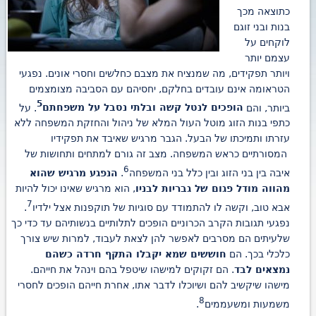
כתוצאה מכך
בנות ובני זוגם
לוקחים על
עצמם יותר
ויותר תפקידים, מה שמנציח את מצבם כחלשים וחסרי אונים. נפגעי
הטראומה אינם עובדים בחלקם, יחסיהם עם הסביבה מצומצמים
5
ביותר, והם
הופכים לנטל קשה ובלתי נסבל על משפחתם
. על
כתפי בנות הזוג מוטל העול המלא של ניהול והחזקת המשפחה ללא
עזרתו ותמיכתו של הבעל. הגבר מרגיש שאיבד את תפקידיו
המסורתיים כראש המשפחה. מצב זה גורם למתחים ותחושות של
6
איבה בין בני הזוג ובין כלל בני המשפחה
.
הנפגע מרגיש שהוא
מהווה מודל פגום של גבריות לבניו
, הוא מרגיש שאינו יכול להיות
7
אבא טוב, וקשה לו להתמודד עם סוגיות של תוקפנות אצל ילדיו
.
נפגעי תגובות הקרב הכרוניים הופכים לתלותיים בנשותיהם עד כדי כך
שלעיתים הם מסרבים לאפשר להן לצאת לעבוד, למרות שיש צורך
כלכלי בכך. הם
חוששים שמא יקבלו התקף חרדה כשהם
נמצאים לבד
. הם זקוקים למישהו שיטפל בהם וינהל את חייהם.
מישהו שיקשיב להם ושיוכלו לדבר אתו, אחרת חייהם הופכים לחסרי
8
משמעות ומשעממים
.