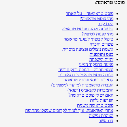
פוסט טראומה:
פוסט טראומטה – על האתר
מהי פוסט טראומה?
הלם קרב
טיפול והחלמה מפוסט טראומה
מתי לפנות לטיפול?
טיפול קבוצתי לנפגעי טראומה
פיצויים והכרה
אשמת ניצולים ופציעה מוסרית
כעס ותוקפנות
זוגיות ומשפחה
פגיעה בתפקוד המיני
נפגעי חרדה – תגובת דחק חריפה
תגובה פוסט טראומטית מאוחרת
קנאביס רפואי ופוסט טראומה
העברה טראומטית (מיועד למטפלים)
התמכרות לקנאביס (רפואי)
האם יש לי פוסט טראומה?
הפרעות נלוות
פוסט טראומה משנית
אחרי הטראומה: איך לעזור לקרובים שניצלו מהתופת
הצהרת נגישות
צרו קשר