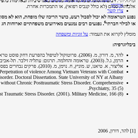
ומילולית
.
רבים מהסובלים מהטראומה מגיבים באגרסיביות ובאלימות כלפי ב
אודותי
אלכוהול, סמים (לא כולל קנביס רפואי), או התמכרות אחרת.
צרו קשר
נפגע הטראומה לא יכול לסבול רעש, כושר הריכוז שלו מופחת, הוא לא מסוגל
6
או לבילוי חברתי
. נפגעים רבים נמנעים מאירועים משפחתיים וארוחות ח
מומלץ לקרוא את העמוד:
על זוגיות ומשפחה
ביבליוגרפיה:
להד, מ. דורון, מ. (2006). פרוטוקול לטיפול בהפרעת דחק פוסט טראומטית SE FR CBT . פרוטוקול סדנה לטיפול בהפרעת לחץ פוסט טראומטית, מלון באזל. תל-אביב, ישראל.
הרמן, ג.ל. (2003). טראומה והחלמה. תרגום: עתליה זילבר. תל-אביב, ישראל. עם עובד.
אליצור, א. טיאנו, ש. מוניץ, ח. נוימן, מ. (2010). פרקים נבחרים בפסיכיאטריה. מהדורה חמישית בעריכת מוניץ, ח. תל-אביב, ישראל. דיונון מבית פרובוק בע"מ.
e Perpetration of violence Among Vietnam Veterans with Combat
disorder. Doctoral Dissertation. State University of NY at Albany.
d without Chronic Posttraumatic Stress Disorder. Comprehensive
Psychiatry, 35 (5).
 Traumatic Stress Disorder. (2001). Military Medicine, 166 (8)
[1] להד, דורון, 2006