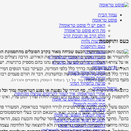
עמוד הבית
פוסט טראומה
האם יש לי פוסט טראומה?
מה היא פוסט טראומה?
הלם קרב או תגובת קרב
כעס ותוקפנות
הפרעות נלוות
כעס ותוקפנות
נפגעי חרדה
תחושת הכעס שכיחה מאוד בקרב הסובלים מהתסמונת הפ
תגובה פוסט טראומטית מאוחרת
להתעורר גם בחברת אנשים המזכירים לניצול את האירוע. הרבה ניצולים 
אשמת ניצולים ופציעה מוסרית
או על צוותי ההצלה ובית החולים על כך שלא נהגו בהם מספיק ברגישות. י
1
זוגיות ומשפחה
האירוע
. כעס רב מופנה בדרך כלל כלפי המדינה, ובעיקר כנגד הגופים המיי
פוסט טראומה משנית
בדרך כלל בסחבת בירוקרטית מתישה ובחשדנות. דבר זה תורם פעמים רבות
זוגיות ומשפחה
מוצף ברגשות זעם וחימה
.
(עוד על כך בעמוד העוסק בפיצויים והכרה)
פגיעה בתפקוד המיני
טיפול והחלמה
כתוצאה מתחושות אלה,
סף הגירוי של נפגעת או נפגע הטראומה נמוך וכל גי
אחרי הטראומה: איך לעזור לקרובים שניצלו מהתופת
לתוקפנות כלשהי. מצד אחד הוא מרגיש חמלה לזולת וצורך לגונן עליו, ואינ
טיפול והחלמה מפוסט טראומה
מתי לפנות לטיפול?
הכעס עשוי להיות תגובה אלטרנטיבית לגירוי הקשור בטראומה, המעורר פח
פיצויים והכרה
התקפי הזעם. במחקר שנערך בקרב יוצאי וייטנאם הגיבו בעלי הסימפטומים הח
טיפול קבוצתי לנפגעי טראומה
3
בהם
. מחקר אחר שחקר עוינות, אלימות, חוסר שליטה והבעת כעס, הראה
קנאביס רפואי ופוסט טראומה
גבוהה מיוחסת לתסמונת הפוסט טראומטית ולא לתוצאה של הלחימה עצמה
התמכרות לקנאביס (רפואי)
5
העברה טראומטית (מיועד למטפלים)