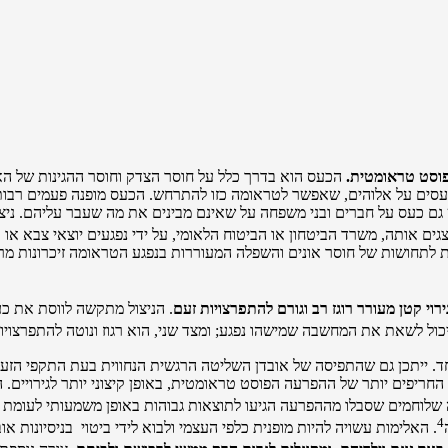
וסט טראומטית.
הכעס הוא בדרך כלל על חוסר הצדק וחוסר ההגינות של האי
כועסים על אלוהים, שאפשר לטראומה כזו להתרחש. הכעס מופנה פעמים רבו
ש גם כעס על חברים ובני משפחה על שאינם מבינים את מה שעבר עליהם. ני
צגים אותה, משרד הביטחון או הביטוח הלאומי, על ידי נפגעים יוצאי צבא או
 לתחושות של חוסר אונים והשפלה המעוררות בנפגע הטראומה זיכרונות מר
רוי קטן מעורר רוגז רב וגורם להתפרצויות זעם
. הניצול מתקשה לווסת את כעס
ו יכול לשאת את המחשבה שמישהו נפגע; ומצד שני, הוא רגוז ונוטה להתפרצו
ד. ייתכן גם שהתפיסה של אובדן השליטה הרגשית הנחווית בעת התקפי הזע
ריפים יותר של ההפרעה הפוסט טראומטית, באופן קיצוני יותר לגירויים. הם
 שלוחמים שסבלו מההפרעה הגיעו לתוצאות גבוהות באופן משמעותי לעומת
4
. האלימות עשויה להיות מופנית כלפי העצמי ולבוא לידי ביטוי בניסיונות א