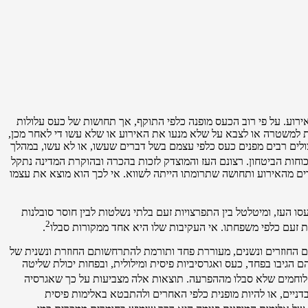
רוע. על פי רוב הכעס מופנה כלפי התוקף, אך תחושות של כעס עלולות
ת למשטרה או לצבא על שלא מנעו את האירוע או שלא עשו די לאחר מכן,
צולים רבים מפנים כעס כלפי עצמם בשל דברים שעשו, או לא עשו, במהלך
 כוחות הביטחון. רצונם העז והמוצדק לזכות בהכרה ובהוקרת המדינה נתקל
ים מהאירוע ותחושה שתרומתו הייתה לשווא. אי לכך הוא מוצא את עצמו
ו העז, ומיטלטל בין התפרצויות זעם בלתי נשלטות לבין חוסר סובלנות
2
יות זעם כלפי משפחתו. אי העקיבות שלו היא אחד ממקורות סבלו
.
ם החוזרים ונשנים, מעוררת פחד ותורמת להתרחשותם החוזרת ונשנית של
 הגיבו בפחד, כעס ואגרסיביות פיסית ומילולית, ובפחות יכולת שליטה
 לוחמים שלא סבלו מההפרעה. תוצאות אלה מצביעות על כך שאגרסיה
ובדניים, או להיות מופנית כלפי האחרים ולהתבטא באלימות פיסית