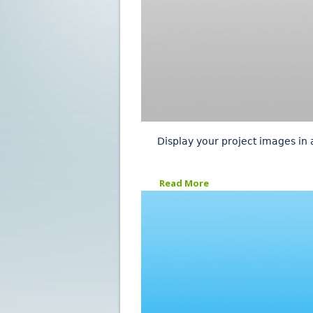
Display your project images in
Read More