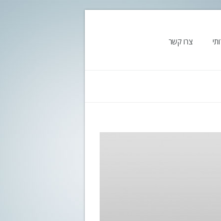
תי
צרו קשר