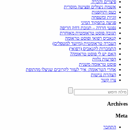
פיצויים והכרה
אשמת ניצולים ופציעה מוסרית
כעס ותוקפנות
זוגיות ומשפחה
פגיעה בתפקוד המיני
נפגעי חרדה – תגובת דחק חריפה
תגובה פוסט טראומטית מאוחרת
קנאביס רפואי ופוסט טראומה
העברה טראומטית (מיועד למטפלים)
התמכרות לקנאביס (רפואי)
האם יש לי פוסט טראומה?
הפרעות נלוות
פוסט טראומה משנית
אחרי הטראומה: איך לעזור לקרובים שניצלו מהתופת
הצהרת נגישות
צרו קשר
Archives
Meta
התחבר