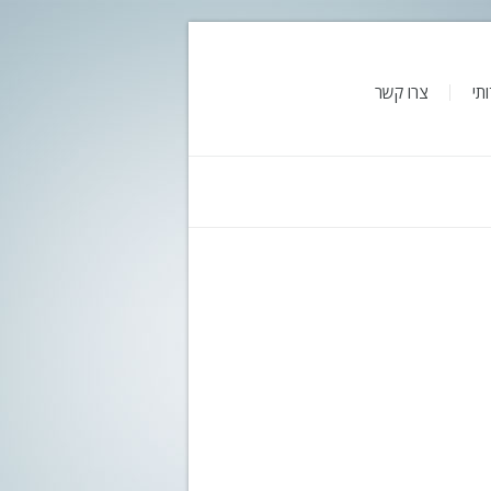
תי
צרו קשר